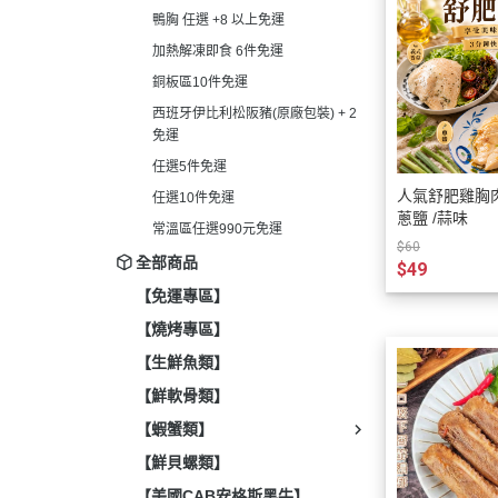
鴨胸 任選 +8 以上免運
加熱解凍即食 6件免運
銅板區10件免運
西班牙伊比利松阪豬(原廠包裝) + 2
免運
任選5件免運
人氣舒肥雞胸肉
任選10件免運
蔥鹽 /蒜味
常溫區任選990元免運
$60
全部商品
$49
【免運專區】
【燒烤專區】
【生鮮魚類】
【鮮軟骨類】
【蝦蟹類】
【鮮貝螺類】
【美國CAB安格斯黑牛】