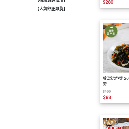
【橫須賀調理所】
$280
【人氣舒肥雞胸】
酸溜裙帶芽 200g 植
素
$100
$88