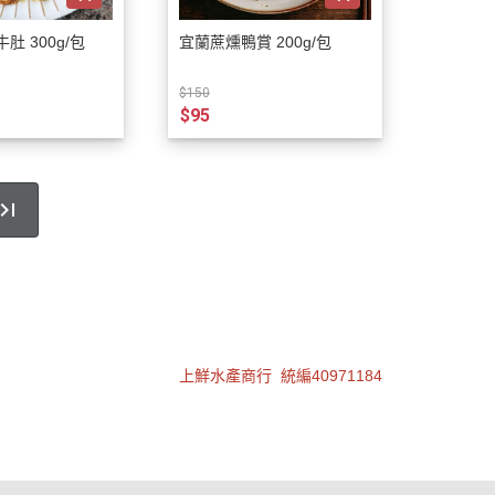
肚 300g/包
宜蘭蔗燻鴨賞 200g/包
$150
$95
上鮮水產商行 統編40971184