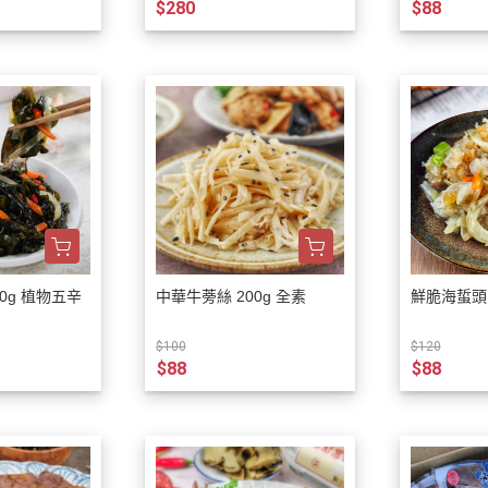
$280
$88
物五辛
中華牛蒡絲 200g 全素
鮮脆海蜇頭 
$100
$120
$88
$88