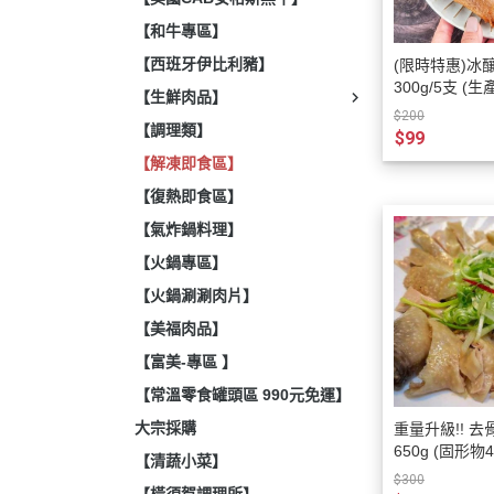
【和牛專區】
【西班牙伊比利豬】
(限時特惠)冰
300g
【生鮮肉品】
$200
【調理類】
$99
【解凍即食區】
【復熱即食區】
【氣炸鍋料理】
【火鍋專區】
【火鍋涮涮肉片】
【美福肉品】
【富美-專區 】
【常溫零食罐頭區 990元免運】
大宗採購
重量升級!! 去
650g (固形物4
【清蔬小菜】
$300