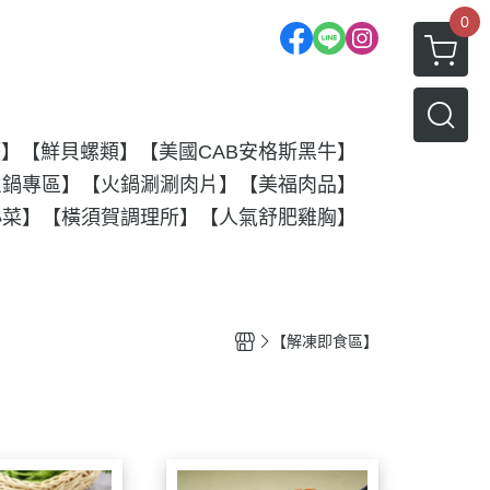
0
類】
【鮮貝螺類】
【美國CAB安格斯黑牛】
火鍋專區】
【火鍋涮涮肉片】
【美福肉品】
小菜】
【橫須賀調理所】
【人氣舒肥雞胸】
【解凍即食區】