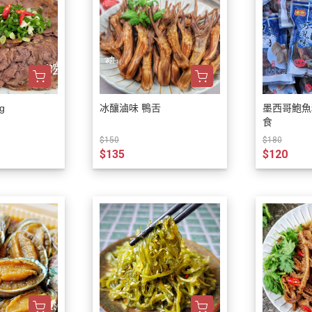
g
冰釀滷味 鴨舌
墨西哥鮑魚粒
食
$150
$180
$135
$120