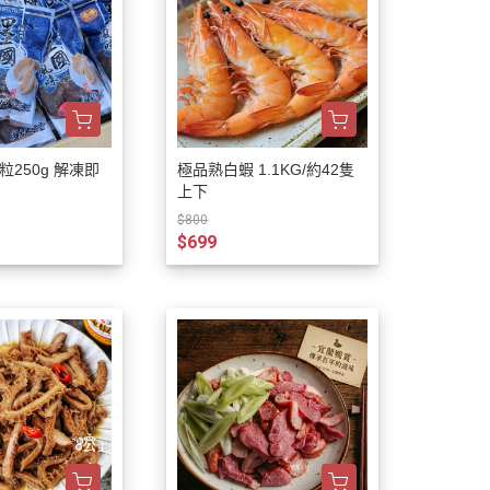
250g 解凍即
極品熟白蝦 1.1KG/約42隻
上下
$800
$699