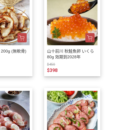
00g (無軟骨)
山十前川 秋鮭魚卵 いくら
80g 效期到2028年
$450
$398