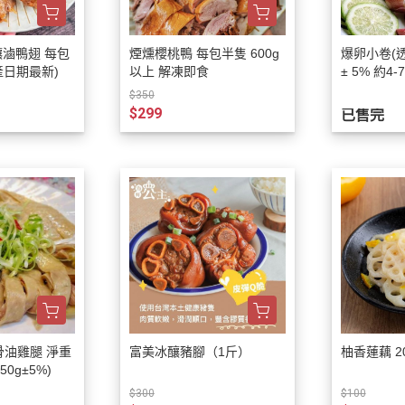
釀滷鴨翅 每包
煙燻櫻桃鴨 每包半隻 600g
爆卵小卷(透抽) 每包
/5支 (生產日期最新)
以上 解凍即食
± 5% 約4-
$350
$299
已售完
骨油雞腿 淨重
富美冰釀豬腳（1斤）
柚香蓮藕 20
50g±5%)
$300
$100