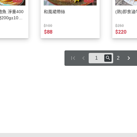
重400
和風裙帶絲
(熟)即食滷牛
200g±10%)
$100
$250
$88
$220
2