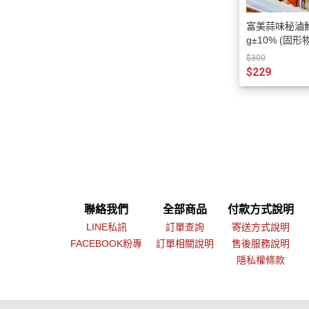
富美蒜味秘滷鮑魚 淨
g±10% (固形物
約15粒
$300
$229
聯絡我們
全部商品
付款方式說明
LINE私訊
訂單查詢
寄送方式說明
FACEBOOK粉專
訂單相關說明
售後服務說明
隱私權條款