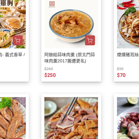
- 義式香草 /
阿娘給蒜味肉羹 (原北門蒜
煙燻豬耳絲 2
味肉羹2017搬遷更名)
$260
$90
$250
$70