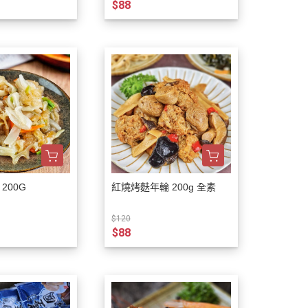
$88
200G
紅燒烤麩年輪 200g 全素
$120
$88