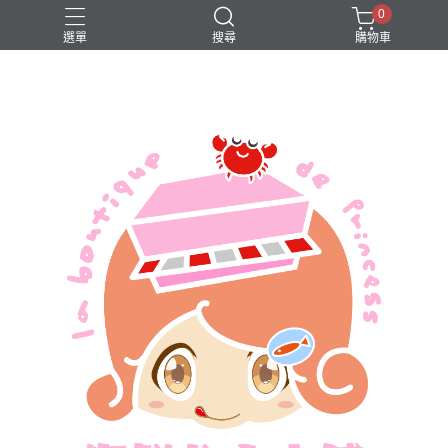
0
選單
搜尋
購物車
買一送一