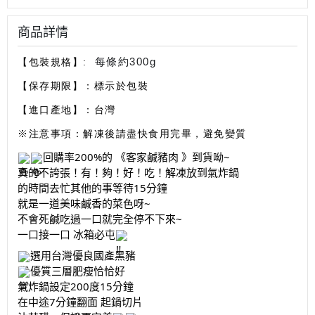
商品詳情
每條約300g
【包裝規格】:
【保存期限】：標示於包裝
【進口產地】：台灣
※注意事項：解凍後請盡快食用完畢，避免變質
回購率200%的 《客家鹹豬肉 》到貨呦~
真的不誇張！有！夠！好！吃！解凍放到氣炸鍋
的時間去忙其他的事等待15分鐘
就是一道美味鹹香的菜色呀~
不會死鹹吃過一口就完全停不下來~
一口接一口 冰箱必屯
選用台灣優良國產黑豬
優質三層肥瘦恰恰好
氣炸鍋設定200度15分鐘
在中途7分鐘翻面 起鍋切片