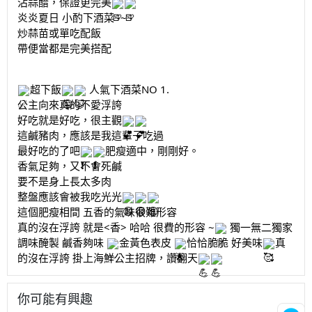
沾蒜醋，保證更完美
炎炎夏日 小酌下酒菜~~~
炒蒜苗或單吃配飯
帶便當都是完美搭配
超下飯
人氣下酒菜NO 1.
公主向來真的不愛浮誇
好吃就是好吃，很主觀
這鹹豬肉，應該是我這輩子吃過
最好吃的了吧
肥瘦適中，剛剛好。
香氣足夠，又不會死鹹
要不是身上長太多肉
整盤應該會被我吃光光
這個肥瘦相間 五香的氣味很難形容
真的沒在浮誇 就是<香> 哈哈 很費的形容 ~
獨一無二獨家
調味醃製 鹹香夠味
金黃色表皮
恰恰脆脆 好美味
真
的沒在浮誇 掛上海鮮公主招牌，讚翻天
你可能有興趣