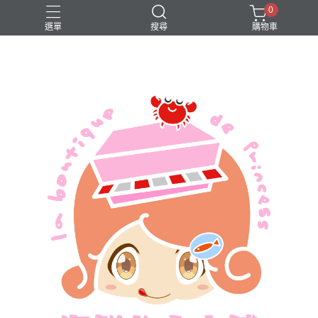
0
選單
搜尋
購物車
買一送一