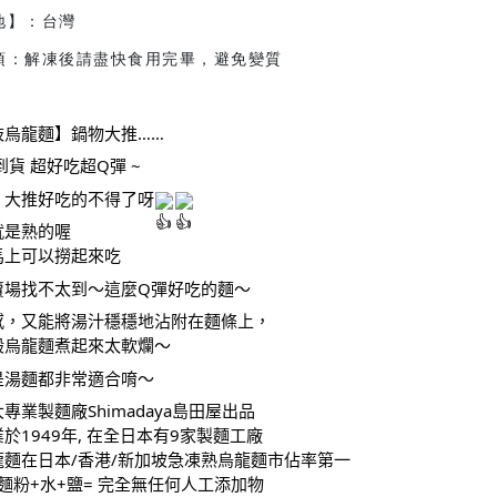
地】：台灣
項：解凍後請盡快食用完畢，避免變質
岐烏龍麵】鍋物大推……
到貨 超好吃超Q彈 ~
，大推好吃的不得了呀
就是熟的喔
馬上可以撈起來吃
賣場找不太到～這麼Q彈好吃的麵～
感，又能將湯汁穩穩地沾附在麵條上，
般烏龍麵煮起來太軟爛～
是湯麵都非常適合唷～
專業製麵廠Shimadaya島田屋出品
於1949年, 在全日本有9家製麵工廠
龍麵在日本/香港/新加坡急凍熟烏龍麵市佔率第一
小麵粉+水+鹽= 完全無任何人工添加物