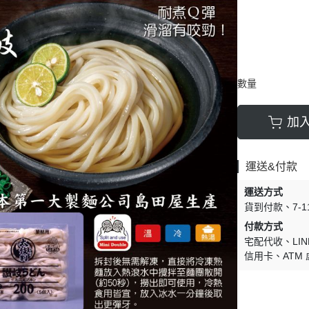
數量
加
運送&付款
運送方式
貨到付款
7-
付款方式
宅配代收
LIN
信用卡
ATM