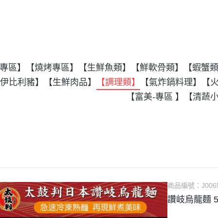
專區】
【燒烤專區】
【生鮮魚類】
【鮮軟骨類】
【蝦蟹
伊比利豬】
【生鮮肉品】
【調理類】
【氣炸鍋料理】
【
【富美-專區 】
【清蔬
商品編號：
J006
讚岐烏龍麵 5