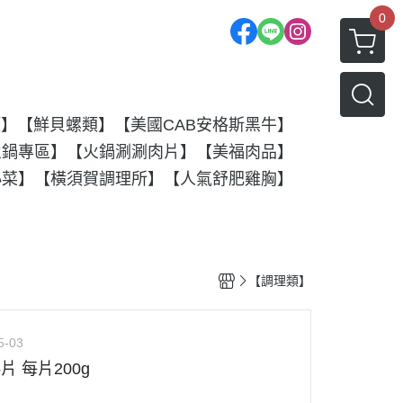
0
類】
【鮮貝螺類】
【美國CAB安格斯黑牛】
火鍋專區】
【火鍋涮涮肉片】
【美福肉品】
小菜】
【橫須賀調理所】
【人氣舒肥雞胸】
【調理類】
5-03
片 每片200g