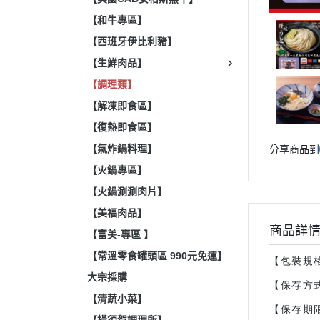
【和牛專區】
【西班牙伊比利豬】
【生鮮肉品】
【調理類】
【解凍即食區】
【復熱即食區】
【氣炸鍋料理】
分享商品到
【火鍋專區】
【火鍋涮涮肉片】
【美福肉品】
商品詳
【富美-專區 】
【常溫零食罐頭區 990元免運】
【包裝規格
大宗採購
【保存方
【清蔬小菜】
【保存期