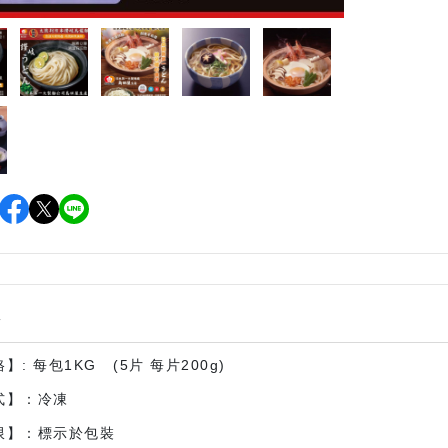
情
】: 每包1KG (5片 每片200g)
式】：冷凍
限】：標示於包裝