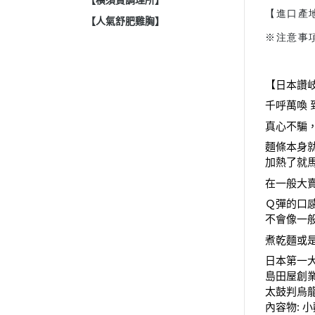
【橫須賀調理所】
【進口產
【人氣舒肥雞胸】
※注意事
【日本讚
千呼萬喚 
真心不騙
麵條本身
加熱了就
在一般大
Ｑ彈的口
不會像一
煮乾麵或
日本第一大
島田屋創業
太鼓判烏
內容物: 