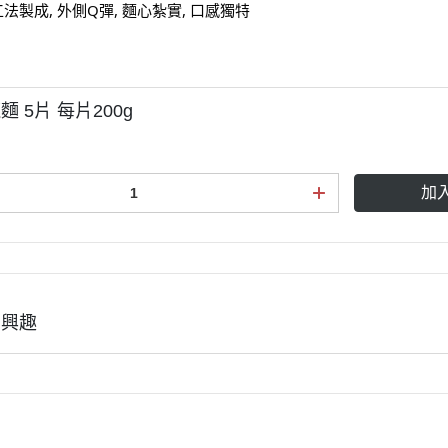
法製成, 外側Q彈, 麵心紮實, 口感獨特
 5片 每片200g
加
有興趣