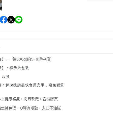
情
一包600g(約5~6塊中段)
格】:
限】：標示於包裝
：台灣
項：解凍後請盡快食用完畢，避免變質
本土健康豬隻，肉質軟嫩，豐富膠質
出焦糖色澤，Q彈有嚼勁，入口不油膩