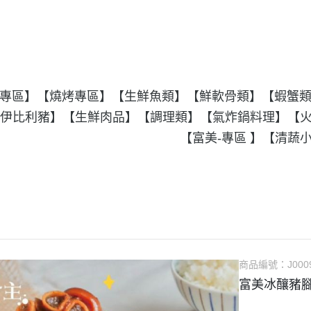
專區】
【燒烤專區】
【生鮮魚類】
【鮮軟骨類】
【蝦蟹
伊比利豬】
【生鮮肉品】
【調理類】
【氣炸鍋料理】
【
【富美-專區 】
【清蔬
商品編號：
J000
富美冰釀豬腳