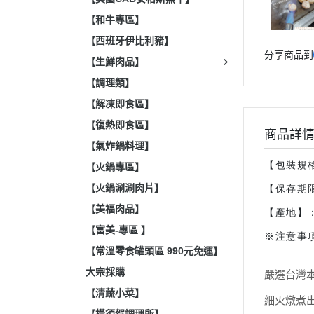
【和牛專區】
【西班牙伊比利豬】
分享商品到
【生鮮肉品】
【調理類】
【解凍即食區】
【復熱即食區】
商品詳
【氣炸鍋料理】
【包裝規
【火鍋專區】
【火鍋涮涮肉片】
【保存期
【美福肉品】
【產地】
【富美-專區 】
※注意事
【常溫零食罐頭區 990元免運】
大宗採購
嚴選台灣
【清蔬小菜】
細火燉煮