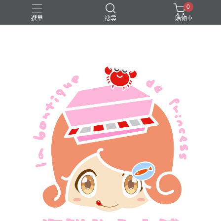
0
選單
搜尋
購物車
買一送一