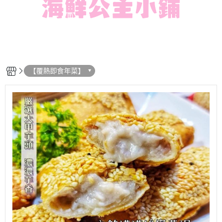
【覆熱即食年菜】