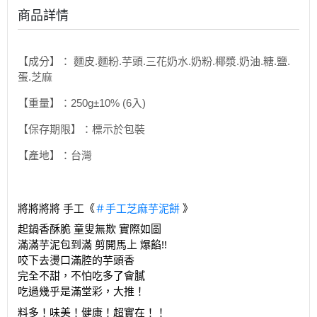
商品詳情
【成分】： 麵皮.麵粉.芋頭.三花奶水.奶粉.椰漿.奶油.糖.鹽.
蛋.芝麻
【重量】：250g±10% (6入)
【保存期限】：標示於包裝
【產地】：台灣
將將將將 手工《
＃手工芝麻芋泥餅
》
起鍋香酥脆 童叟無欺 實際如圖
滿滿芋泥包到滿 剪開馬上 爆餡!!
咬下去燙口滿腔的芋頭香
完全不甜，不怕吃多了會膩
吃過幾乎是滿堂彩，大推！
料多！味美！健康！超實在！！