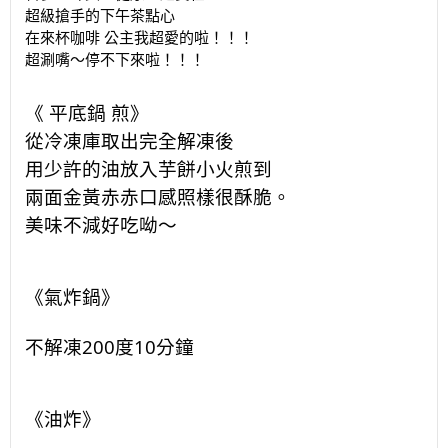
超級搶手的下午茶點心
在來杯咖啡 公主我超愛的啦！！！
超涮嘴～停不下來啦！！！
《 平底鍋 煎
》
從冷凍庫取出完全解凍後
用少許的油放入芋餅小火煎到
兩面金黃赤赤口感照樣很酥脆。
美味不減好吃呦～
《氣炸鍋
》
不解凍200度10分鐘
《油炸
》