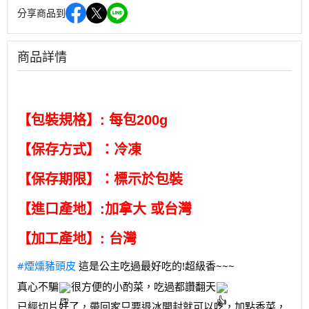
分享商品到
商品詳情
【包裝規格】:
每包200
g
【保存方式】：冷凍
【保存期限】：標示於包裝
【進口產地】:加拿大 或台灣
【加工產地】:
台灣
#煙燻豬頭皮
這是公主吃過最好吃的!超級香~~~
真心不騙
很方便的小酌菜，吃過都讚翻天
已經切片好了，帶回家只要退冰開封就可以吃，加點香菜，