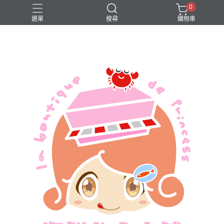
0
選單
搜尋
購物車
買一送一