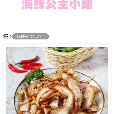
【覆熱即食年菜】